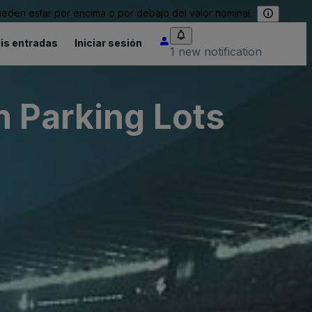
eden estar por encima o por debajo del valor nominal.
is entradas
Iniciar sesión
1 new notification
n Parking Lots