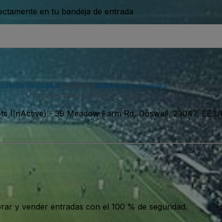
rectamente en tu bandeja de entrada
acuerdo de usuario
y nuestra
política de privacidad
. Es posible que
puedes darte de baja en cualquier momento.
s (InActive)
-
39 Meadow Farm Rd, Doswell, 23047, EE.U
ar y vender entradas con el 100 % de seguridad.