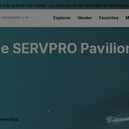
 más grande del mundo. Los precios de las entradas de reventa pu
Explorar
Vender
Favoritos
M
he SERVPRO Pavilio
s eventos.