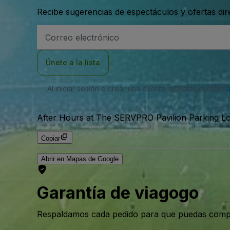
Recibe sugerencias de espectáculos y ofertas di
Dirección
de
correo
electrónico
Únete a la lista
Al iniciar sesión o crear una cuenta, aceptas nuestro
After Hours at The SERVPRO Pavilion Parking Lot
Copiar
Abrir en Mapas de Google
Garantía de viagogo
Respaldamos cada pedido para que puedas compr