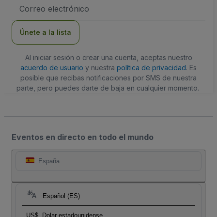
Dirección
de
correo
electrónico
Únete a la lista
Al iniciar sesión o crear una cuenta, aceptas nuestro
acuerdo de usuario
y nuestra
política de privacidad
. Es
posible que recibas notificaciones por SMS de nuestra
parte, pero puedes darte de baja en cualquier momento.
Eventos en directo en todo el mundo
España
Español (ES)
US$
Dolar estadounidense