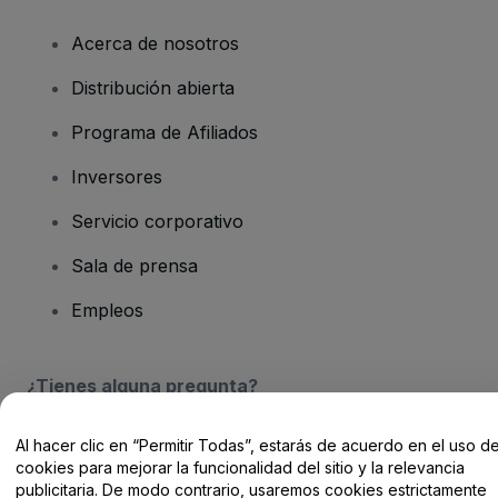
Acerca de nosotros
Distribución abierta
Programa de Afiliados
Inversores
Servicio corporativo
Sala de prensa
Empleos
¿Tienes alguna pregunta?
Centro de Ayuda / Contacto
Al hacer clic en “Permitir Todas”, estarás de acuerdo en el uso d
cookies para mejorar la funcionalidad del sitio y la relevancia
publicitaria. De modo contrario, usaremos cookies estrictamente