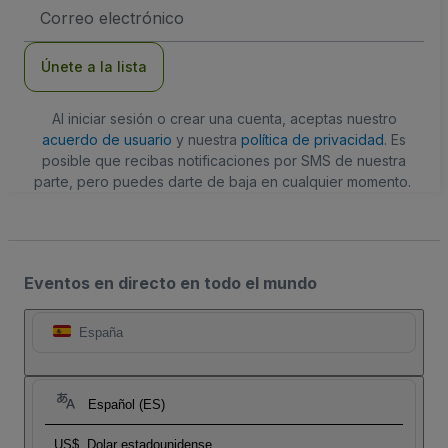
Dirección
de
correo
electrónico
Únete a la lista
Al iniciar sesión o crear una cuenta, aceptas nuestro
acuerdo de usuario
y nuestra
política de privacidad
. Es
posible que recibas notificaciones por SMS de nuestra
parte, pero puedes darte de baja en cualquier momento.
Eventos en directo en todo el mundo
España
Español (ES)
US$
Dolar estadounidense