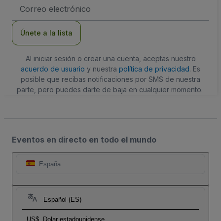
Dirección
de
correo
electrónico
Únete a la lista
Al iniciar sesión o crear una cuenta, aceptas nuestro
acuerdo de usuario
y nuestra
política de privacidad
. Es
posible que recibas notificaciones por SMS de nuestra
parte, pero puedes darte de baja en cualquier momento.
Eventos en directo en todo el mundo
España
Español (ES)
US$
Dolar estadounidense