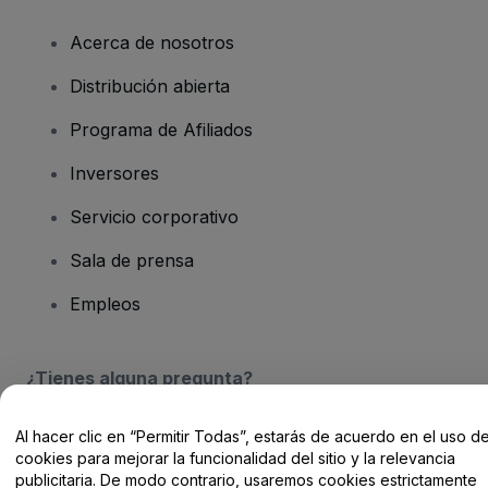
Acerca de nosotros
Distribución abierta
Programa de Afiliados
Inversores
Servicio corporativo
Sala de prensa
Empleos
¿Tienes alguna pregunta?
Centro de Ayuda / Contacto
Al hacer clic en “Permitir Todas”, estarás de acuerdo en el uso d
cookies para mejorar la funcionalidad del sitio y la relevancia
publicitaria. De modo contrario, usaremos cookies estrictamente