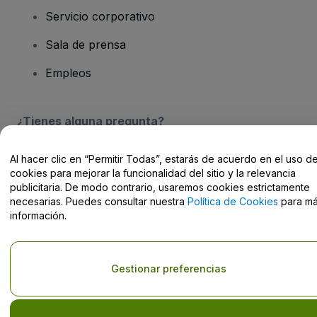
Servicio corporativo
Sala de prensa
Empleos
¿Tienes alguna pregunta?
Centro de Ayuda / Contacto
Al hacer clic en “Permitir Todas”, estarás de acuerdo en el uso d
cookies para mejorar la funcionalidad del sitio y la relevancia
publicitaria. De modo contrario, usaremos cookies estrictamente
necesarias. Puedes consultar nuestra
Política de Cookies
para m
información.
Derechos reservados © viagogo Entertainment Inc 2026
Datos de
la Empresa
El uso de este sitio web constituye la aceptación de los
Términos y
Gestionar preferencias
Condiciones
, de la
Política de Privacidad
, de la
Política de Cookies
y de la
Política de Privacidad para Móviles
No compartir mi información personal ni tus opciones de
privacidad