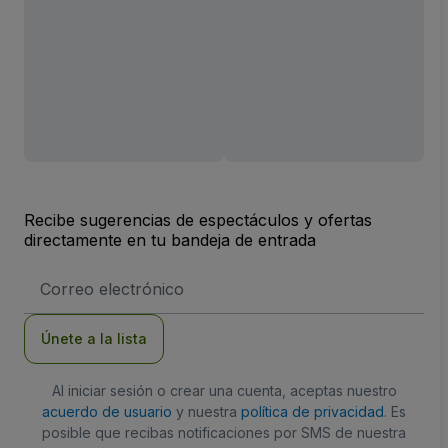
Recibe sugerencias de espectáculos y ofertas
directamente en tu bandeja de entrada
Dirección
de
correo
electrónico
Únete a la lista
Al iniciar sesión o crear una cuenta, aceptas nuestro
acuerdo de usuario
y nuestra
política de privacidad
. Es
posible que recibas notificaciones por SMS de nuestra