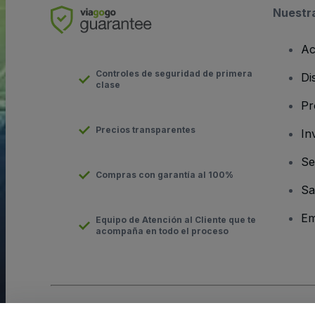
Nuestr
Ac
Controles de seguridad de primera
Di
clase
Pr
Precios transparentes
In
Se
Compras con garantía al 100%
Sa
Em
Equipo de Atención al Cliente que te
acompaña en todo el proceso