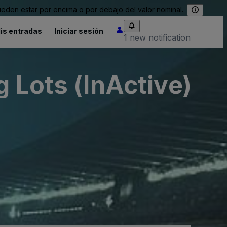
eden estar por encima o por debajo del valor nominal.
is entradas
Iniciar sesión
1 new notification
 Lots (InActive)