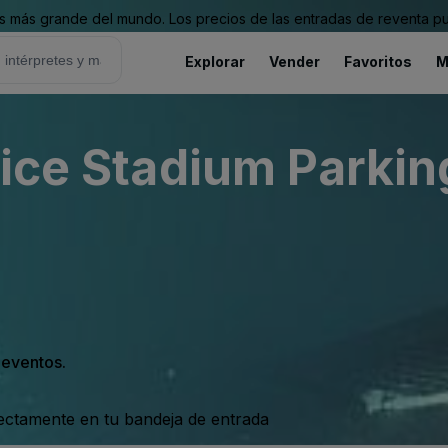
 más grande del mundo. Los precios de las entradas de reventa pu
Explorar
Vender
Favoritos
M
ice Stadium Parking
s eventos.
rectamente en tu bandeja de entrada