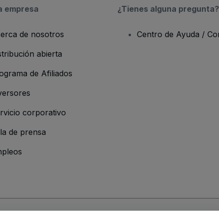
a empresa
¿Tienes alguna pregunta?
erca de nosotros
Centro de Ayuda / Co
stribución abierta
ograma de Afiliados
versores
rvicio corporativo
la de prensa
pleos