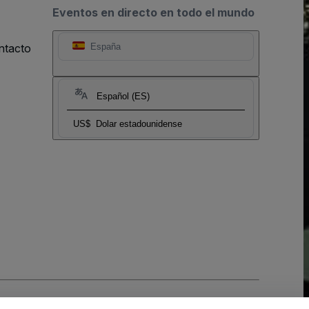
Eventos en directo en todo el mundo
ntacto
España
Español (ES)
US$
Dolar estadounidense