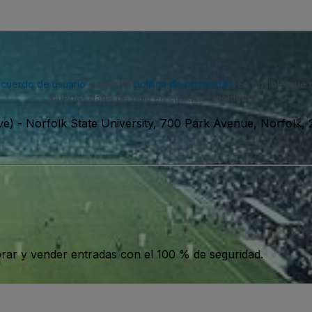
acuerdo de usuario
y nuestra
política de privacidad
. Es posible que
puedes darte de baja en cualquier momento.
ve)
-
Norfolk State University, 700 Park Avenue, Norfolk,
ar y vender entradas con el 100 % de seguridad.