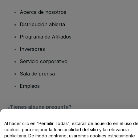
Acerca de nosotros
Distribución abierta
Programa de Afiliados
Inversores
Servicio corporativo
Sala de prensa
Empleos
¿Tienes alguna pregunta?
Centro de Ayuda / Contacto
Al hacer clic en “Permitir Todas”, estarás de acuerdo en el uso d
cookies para mejorar la funcionalidad del sitio y la relevancia
publicitaria. De modo contrario, usaremos cookies estrictamente