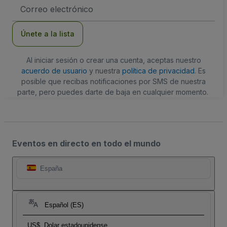
Dirección
de
correo
electrónico
Únete a la lista
Al iniciar sesión o crear una cuenta, aceptas nuestro
acuerdo de usuario
y nuestra
política de privacidad
. Es
posible que recibas notificaciones por SMS de nuestra
parte, pero puedes darte de baja en cualquier momento.
Eventos en directo en todo el mundo
España
Español (ES)
US$
Dolar estadounidense