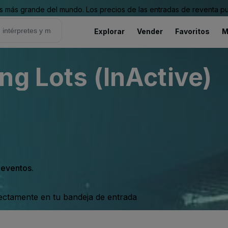
 más grande del mundo. Los precios de las entradas de reventa pu
Explorar
Vender
Favoritos
M
ng Lots (InActive)
s eventos.
rectamente en tu bandeja de entrada