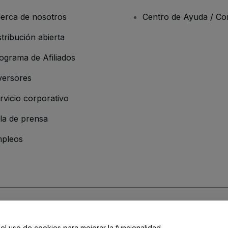
erca de nosotros
Centro de Ayuda / Co
stribución abierta
ograma de Afiliados
versores
rvicio corporativo
la de prensa
pleos
 de la Empresa
os y Condiciones
, de la
Política de Privacidad
, de la
Política de Cookies
y de
 el uso de cookies para mejorar la funcionalidad