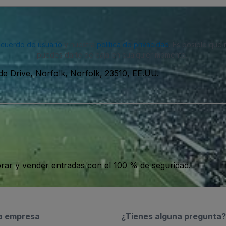
acuerdo de usuario
y nuestra
política de privacidad
. Es posible que
puedes darte de baja en cualquier momento.
de Drive, Norfolk, Norfolk, 23510, EE.UU.
ar y vender entradas con el 100 % de seguridad.
a empresa
¿Tienes alguna pregunta?