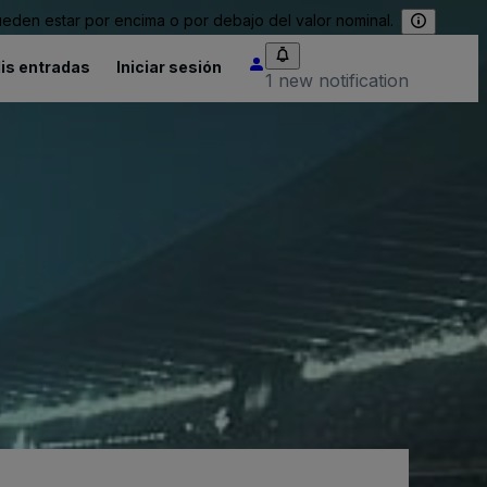
eden estar por encima o por debajo del valor nominal.
is entradas
Iniciar sesión
1 new notification