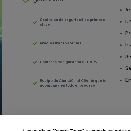
Ac
Controles de seguridad de primera
Di
clase
Pr
Precios transparentes
In
Se
Compras con garantía al 100%
Sa
Em
Equipo de Atención al Cliente que te
acompaña en todo el proceso
Derechos reservados © viagogo Entertainment Inc 2026
Datos
El uso de este sitio web constituye la aceptación de los
Términ
Al hacer clic en “Permitir Todas”, estarás de acuerdo en