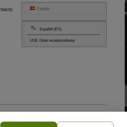
ntacto
España
Español (ES)
US$
Dolar estadounidense
 la
Política de Privacidad para Móviles