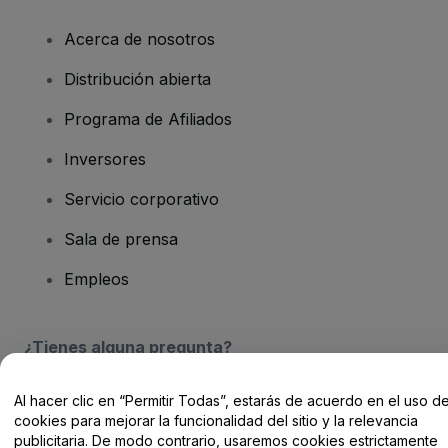
Acerca de nosotros
Distribución abierta
Programa de Afiliados
Inversores
Servicio corporativo
Sala de prensa
Empleos
¿Tienes alguna pregunta?
Centro de Ayuda / Contacto
Al hacer clic en “Permitir Todas”, estarás de acuerdo en el uso d
cookies para mejorar la funcionalidad del sitio y la relevancia
publicitaria. De modo contrario, usaremos cookies estrictamente