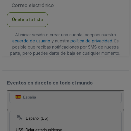
Dirección
de
correo
electrónico
Únete a la lista
Al iniciar sesión o crear una cuenta, aceptas nuestro
acuerdo de usuario
y nuestra
política de privacidad
. Es
posible que recibas notificaciones por SMS de nuestra
parte, pero puedes darte de baja en cualquier momento.
Eventos en directo en todo el mundo
España
Español (ES)
US$
Dolar estadounidense