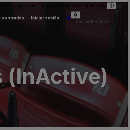
eden estar por encima o por debajo del valor nominal.
is entradas
Iniciar sesión
1 new notification
 (InActive)