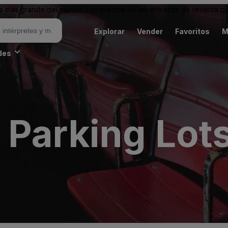
 más grande del mundo. Los precios de las entradas de reventa pu
Explorar
Vender
Favoritos
M
des
Parking Lots