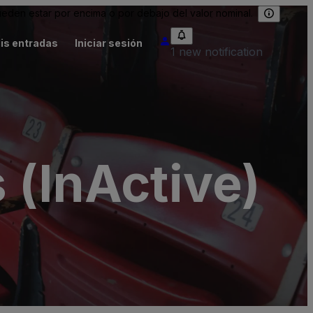
eden estar por encima o por debajo del valor nominal.
is entradas
Iniciar sesión
1 new notification
 (InActive)