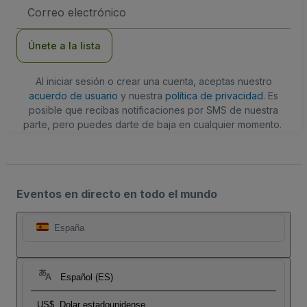
Dirección
de
correo
electrónico
Únete a la lista
Al iniciar sesión o crear una cuenta, aceptas nuestro
acuerdo de usuario
y nuestra
política de privacidad
. Es
posible que recibas notificaciones por SMS de nuestra
parte, pero puedes darte de baja en cualquier momento.
Eventos en directo en todo el mundo
España
Español (ES)
US$
Dolar estadounidense