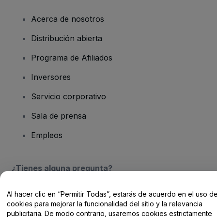
Acerca de nosotros
Distribución abierta
Programa de Afiliados
Inversores
Servicio corporativo
Sala de prensa
Empleos
¿Tienes alguna pregunta?
Centro de Ayuda / Contacto
Al hacer clic en “Permitir Todas”, estarás de acuerdo en el uso d
cookies para mejorar la funcionalidad del sitio y la relevancia
publicitaria. De modo contrario, usaremos cookies estrictamente