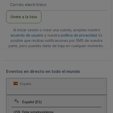
Dirección
de
correo
electrónico
Únete a la lista
Al iniciar sesión o crear una cuenta, aceptas nuestro
acuerdo de usuario
y nuestra
política de privacidad
. Es
posible que recibas notificaciones por SMS de nuestra
parte, pero puedes darte de baja en cualquier momento.
Eventos en directo en todo el mundo
España
Español (ES)
US$
Dolar estadounidense