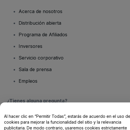
Acerca de nosotros
Distribución abierta
Programa de Afiliados
Inversores
Servicio corporativo
Sala de prensa
Empleos
¿Tienes alguna pregunta?
Centro de Ayuda / Contacto
Al hacer clic en “Permitir Todas”, estarás de acuerdo en el uso d
cookies para mejorar la funcionalidad del sitio y la relevancia
publicitaria. De modo contrario, usaremos cookies estrictamente