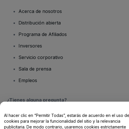
Acerca de nosotros
Distribución abierta
Programa de Afiliados
Inversores
Servicio corporativo
Sala de prensa
Empleos
¿Tienes alguna pregunta?
Centro de Ayuda / Contacto
Al hacer clic en “Permitir Todas”, estarás de acuerdo en el uso d
cookies para mejorar la funcionalidad del sitio y la relevancia
publicitaria. De modo contrario, usaremos cookies estrictamente