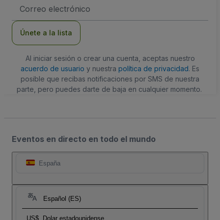
Dirección
de
correo
electrónico
Únete a la lista
Al iniciar sesión o crear una cuenta, aceptas nuestro
acuerdo de usuario
y nuestra
política de privacidad
. Es
posible que recibas notificaciones por SMS de nuestra
parte, pero puedes darte de baja en cualquier momento.
Eventos en directo en todo el mundo
España
Español (ES)
US$
Dolar estadounidense