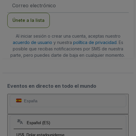
Dirección
de
correo
electrónico
Únete a la lista
Al iniciar sesión o crear una cuenta, aceptas nuestro
acuerdo de usuario
y nuestra
política de privacidad
. Es
posible que recibas notificaciones por SMS de nuestra
parte, pero puedes darte de baja en cualquier momento.
Eventos en directo en todo el mundo
España
Español (ES)
US$
Dolar estadounidense