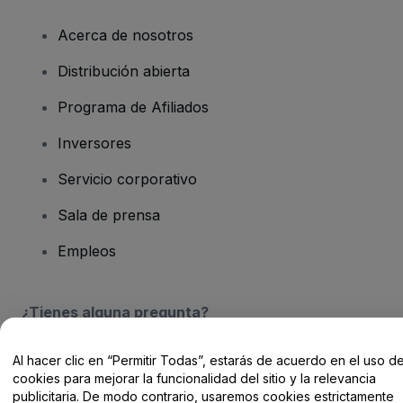
Acerca de nosotros
Distribución abierta
Programa de Afiliados
Inversores
Servicio corporativo
Sala de prensa
Empleos
¿Tienes alguna pregunta?
Centro de Ayuda / Contacto
Al hacer clic en “Permitir Todas”, estarás de acuerdo en el uso d
cookies para mejorar la funcionalidad del sitio y la relevancia
publicitaria. De modo contrario, usaremos cookies estrictamente