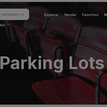
 más grande del mundo. Los precios de las entradas de reventa pu
Explorar
Vender
Favoritos
M
des
arking Lots 