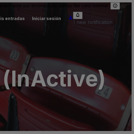
eden estar por encima o por debajo del valor nominal.
is entradas
Iniciar sesión
1 new notification
(InActive)