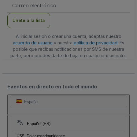
Dirección
de
correo
electrónico
Únete a la lista
Al iniciar sesión o crear una cuenta, aceptas nuestro
acuerdo de usuario
y nuestra
política de privacidad
. Es
posible que recibas notificaciones por SMS de nuestra
parte, pero puedes darte de baja en cualquier momento.
Eventos en directo en todo el mundo
España
Español (ES)
US$
Dolar estadounidense