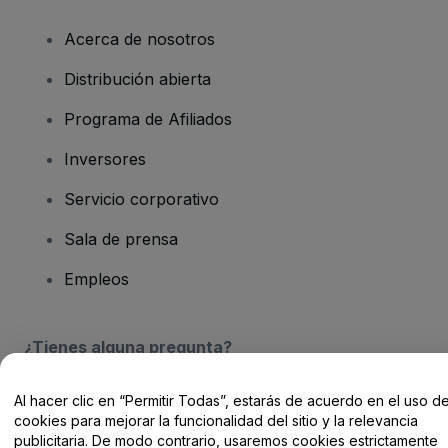
Acerca de nosotros
Distribución abierta
Programa de Afiliados
Inversores
Servicio corporativo
Sala de prensa
Empleos
¿Tienes alguna pregunta?
Centro de Ayuda / Contacto
Al hacer clic en “Permitir Todas”, estarás de acuerdo en el uso d
cookies para mejorar la funcionalidad del sitio y la relevancia
publicitaria. De modo contrario, usaremos cookies estrictamente