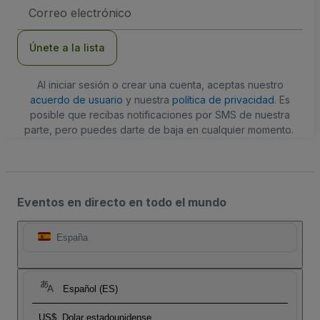
Dirección
de
correo
electrónico
Únete a la lista
Al iniciar sesión o crear una cuenta, aceptas nuestro
acuerdo de usuario
y nuestra
política de privacidad
. Es
posible que recibas notificaciones por SMS de nuestra
parte, pero puedes darte de baja en cualquier momento.
Eventos en directo en todo el mundo
España
Español (ES)
US$
Dolar estadounidense