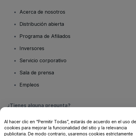
Acerca de nosotros
Distribución abierta
Programa de Afiliados
Inversores
Servicio corporativo
Sala de prensa
Empleos
¿Tienes alguna pregunta?
Centro de Ayuda / Contacto
Al hacer clic en “Permitir Todas”, estarás de acuerdo en el uso d
cookies para mejorar la funcionalidad del sitio y la relevancia
publicitaria. De modo contrario, usaremos cookies estrictamente