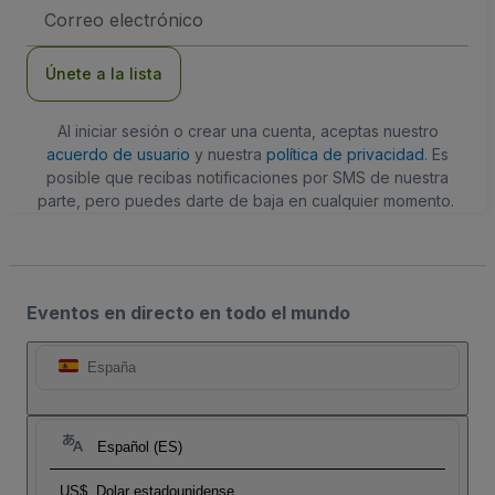
Dirección
de
correo
electrónico
Únete a la lista
Al iniciar sesión o crear una cuenta, aceptas nuestro
acuerdo de usuario
y nuestra
política de privacidad
. Es
posible que recibas notificaciones por SMS de nuestra
parte, pero puedes darte de baja en cualquier momento.
Eventos en directo en todo el mundo
España
Español (ES)
US$
Dolar estadounidense