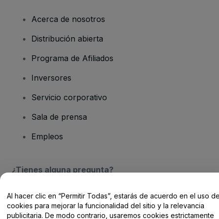
Acerca de nosotros
Distribución abierta
Programa de Afiliados
Inversores
Servicio corporativo
Sala de prensa
Empleos
¿Tienes alguna pregunta?
Centro de Ayuda / Contacto
Al hacer clic en “Permitir Todas”, estarás de acuerdo en el uso d
cookies para mejorar la funcionalidad del sitio y la relevancia
publicitaria. De modo contrario, usaremos cookies estrictamente