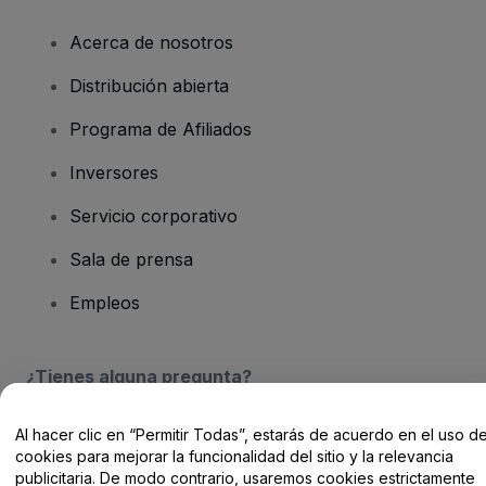
Acerca de nosotros
Distribución abierta
Programa de Afiliados
Inversores
Servicio corporativo
Sala de prensa
Empleos
¿Tienes alguna pregunta?
Centro de Ayuda / Contacto
Al hacer clic en “Permitir Todas”, estarás de acuerdo en el uso d
cookies para mejorar la funcionalidad del sitio y la relevancia
publicitaria. De modo contrario, usaremos cookies estrictamente