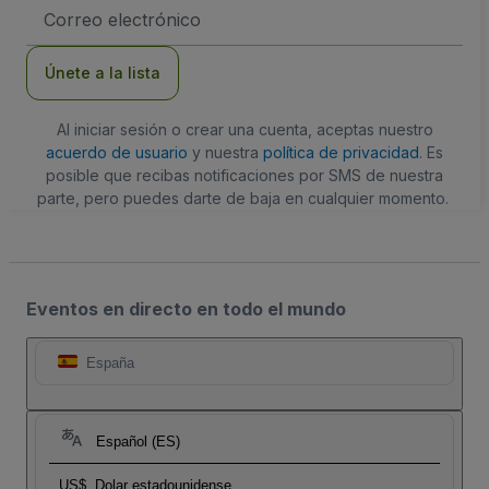
Dirección
de
correo
electrónico
Únete a la lista
Al iniciar sesión o crear una cuenta, aceptas nuestro
acuerdo de usuario
y nuestra
política de privacidad
. Es
posible que recibas notificaciones por SMS de nuestra
parte, pero puedes darte de baja en cualquier momento.
Eventos en directo en todo el mundo
España
Español (ES)
US$
Dolar estadounidense