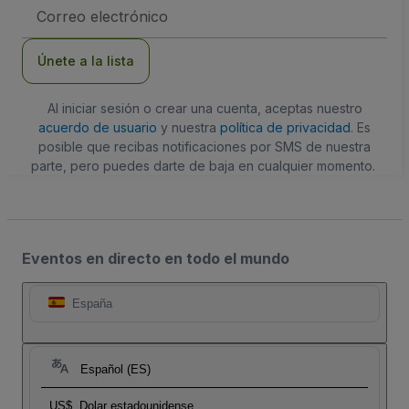
Dirección
de
correo
electrónico
Únete a la lista
Al iniciar sesión o crear una cuenta, aceptas nuestro
acuerdo de usuario
y nuestra
política de privacidad
. Es
posible que recibas notificaciones por SMS de nuestra
parte, pero puedes darte de baja en cualquier momento.
Eventos en directo en todo el mundo
España
Español (ES)
US$
Dolar estadounidense