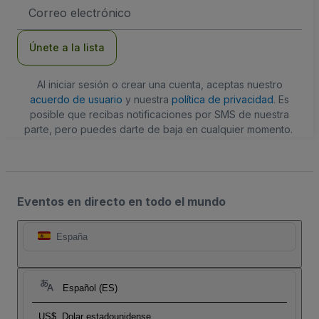
Dirección
de
correo
electrónico
Únete a la lista
Al iniciar sesión o crear una cuenta, aceptas nuestro
acuerdo de usuario
y nuestra
política de privacidad
. Es
posible que recibas notificaciones por SMS de nuestra
parte, pero puedes darte de baja en cualquier momento.
Eventos en directo en todo el mundo
España
Español (ES)
US$
Dolar estadounidense