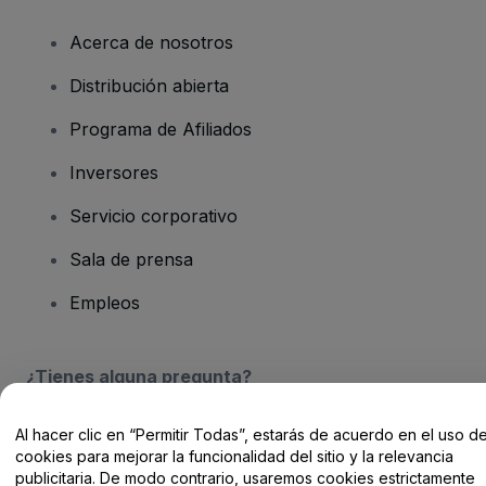
Acerca de nosotros
Distribución abierta
Programa de Afiliados
Inversores
Servicio corporativo
Sala de prensa
Empleos
¿Tienes alguna pregunta?
Centro de Ayuda / Contacto
Al hacer clic en “Permitir Todas”, estarás de acuerdo en el uso d
cookies para mejorar la funcionalidad del sitio y la relevancia
publicitaria. De modo contrario, usaremos cookies estrictamente