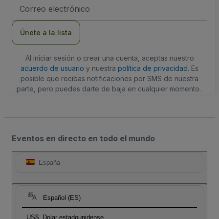
Dirección
de
correo
electrónico
Únete a la lista
Al iniciar sesión o crear una cuenta, aceptas nuestro
acuerdo de usuario
y nuestra
política de privacidad
. Es
posible que recibas notificaciones por SMS de nuestra
parte, pero puedes darte de baja en cualquier momento.
Eventos en directo en todo el mundo
España
Español (ES)
US$
Dolar estadounidense