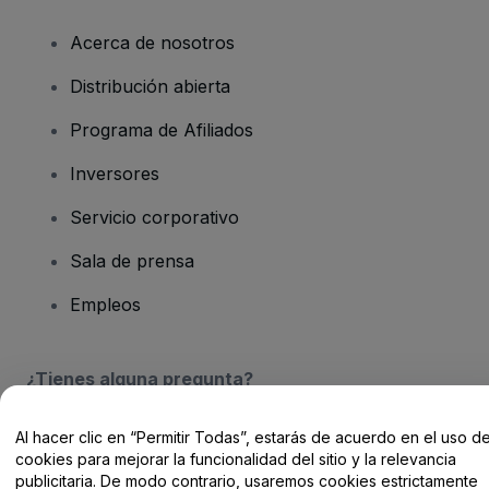
Acerca de nosotros
Distribución abierta
Programa de Afiliados
Inversores
Servicio corporativo
Sala de prensa
Empleos
¿Tienes alguna pregunta?
Centro de Ayuda / Contacto
Al hacer clic en “Permitir Todas”, estarás de acuerdo en el uso d
cookies para mejorar la funcionalidad del sitio y la relevancia
publicitaria. De modo contrario, usaremos cookies estrictamente