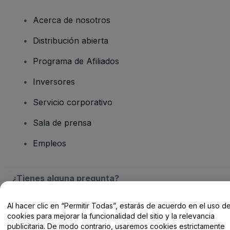
Acerca de nosotros
Distribución abierta
Programa de Afiliados
Inversores
Servicio corporativo
Sala de prensa
Empleos
¿Tienes alguna pregunta?
Centro de Ayuda / Contacto
Al hacer clic en “Permitir Todas”, estarás de acuerdo en el uso d
cookies para mejorar la funcionalidad del sitio y la relevancia
publicitaria. De modo contrario, usaremos cookies estrictamente