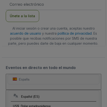
Dirección
de
correo
electrónico
Únete a la lista
Al iniciar sesión o crear una cuenta, aceptas nuestro
acuerdo de usuario
y nuestra
política de privacidad
. Es
posible que recibas notificaciones por SMS de nuestra
parte, pero puedes darte de baja en cualquier momento.
Eventos en directo en todo el mundo
España
Español (ES)
US$
Dolar estadounidense