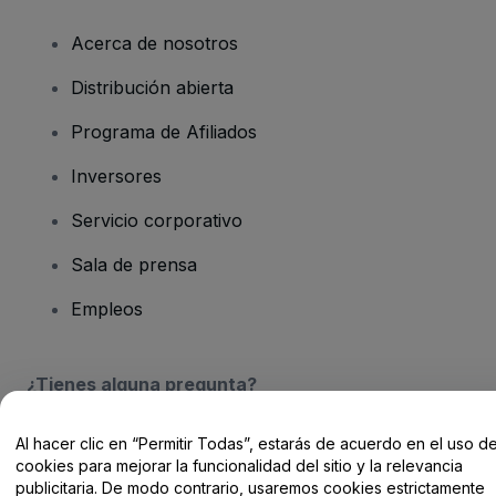
Acerca de nosotros
Distribución abierta
Programa de Afiliados
Inversores
Servicio corporativo
Sala de prensa
Empleos
¿Tienes alguna pregunta?
Centro de Ayuda / Contacto
Al hacer clic en “Permitir Todas”, estarás de acuerdo en el uso d
cookies para mejorar la funcionalidad del sitio y la relevancia
publicitaria. De modo contrario, usaremos cookies estrictamente