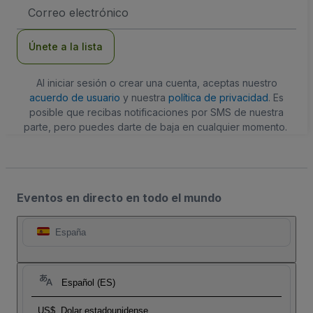
Dirección
de
correo
electrónico
Únete a la lista
Al iniciar sesión o crear una cuenta, aceptas nuestro
acuerdo de usuario
y nuestra
política de privacidad
. Es
posible que recibas notificaciones por SMS de nuestra
parte, pero puedes darte de baja en cualquier momento.
Eventos en directo en todo el mundo
España
Español (ES)
US$
Dolar estadounidense