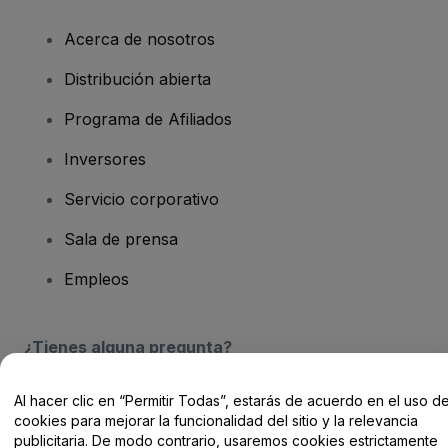
Acerca de nosotros
Distribución abierta
Programa de Afiliados
Inversores
Servicio corporativo
Sala de prensa
Empleos
¿Tienes alguna pregunta?
Centro de Ayuda / Contacto
Al hacer clic en “Permitir Todas”, estarás de acuerdo en el uso d
cookies para mejorar la funcionalidad del sitio y la relevancia
publicitaria. De modo contrario, usaremos cookies estrictamente