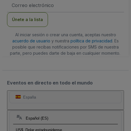
Dirección
de
correo
electrónico
Únete a la lista
Al iniciar sesión o crear una cuenta, aceptas nuestro
acuerdo de usuario
y nuestra
política de privacidad
. Es
posible que recibas notificaciones por SMS de nuestra
parte, pero puedes darte de baja en cualquier momento.
Eventos en directo en todo el mundo
España
Español (ES)
US$
Dolar estadounidense