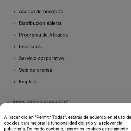
Acerca de nosotros
Distribución abierta
Programa de Afiliados
Inversores
Servicio corporativo
Sala de prensa
Empleos
¿Tienes alguna pregunta?
Centro de Ayuda / Contacto
Al hacer clic en “Permitir Todas”, estarás de acuerdo en el uso d
cookies para mejorar la funcionalidad del sitio y la relevancia
publicitaria. De modo contrario, usaremos cookies estrictamente