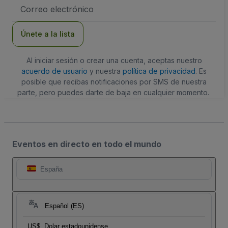
Dirección
de
correo
electrónico
Únete a la lista
Al iniciar sesión o crear una cuenta, aceptas nuestro
acuerdo de usuario
y nuestra
política de privacidad
. Es
posible que recibas notificaciones por SMS de nuestra
parte, pero puedes darte de baja en cualquier momento.
Eventos en directo en todo el mundo
España
Español (ES)
US$
Dolar estadounidense