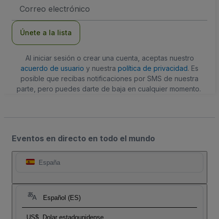
Dirección
de
correo
electrónico
Únete a la lista
Al iniciar sesión o crear una cuenta, aceptas nuestro
acuerdo de usuario
y nuestra
política de privacidad
. Es
posible que recibas notificaciones por SMS de nuestra
parte, pero puedes darte de baja en cualquier momento.
Eventos en directo en todo el mundo
España
Español (ES)
US$
Dolar estadounidense