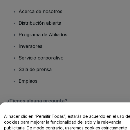
Acerca de nosotros
Distribución abierta
Programa de Afiliados
Inversores
Servicio corporativo
Sala de prensa
Empleos
¿Tienes alguna pregunta?
Centro de Ayuda / Contacto
Al hacer clic en “Permitir Todas”, estarás de acuerdo en el uso d
cookies para mejorar la funcionalidad del sitio y la relevancia
publicitaria. De modo contrario, usaremos cookies estrictamente