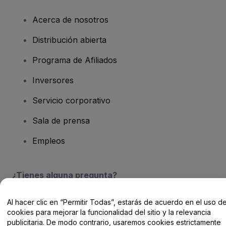
Acerca de nosotros
Distribución abierta
Programa de Afiliados
Inversores
Servicio corporativo
Sala de prensa
Empleos
¿Tienes alguna pregunta?
Centro de Ayuda / Contacto
Al hacer clic en “Permitir Todas”, estarás de acuerdo en el uso d
cookies para mejorar la funcionalidad del sitio y la relevancia
publicitaria. De modo contrario, usaremos cookies estrictamente