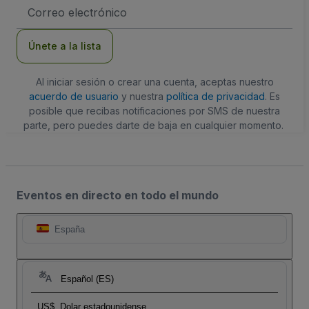
Dirección
de
correo
electrónico
Únete a la lista
Al iniciar sesión o crear una cuenta, aceptas nuestro
acuerdo de usuario
y nuestra
política de privacidad
. Es
posible que recibas notificaciones por SMS de nuestra
parte, pero puedes darte de baja en cualquier momento.
Eventos en directo en todo el mundo
España
Español (ES)
US$
Dolar estadounidense