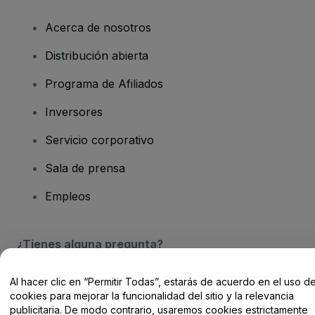
Acerca de nosotros
Distribución abierta
Programa de Afiliados
Inversores
Servicio corporativo
Sala de prensa
Empleos
¿Tienes alguna pregunta?
Centro de Ayuda / Contacto
Al hacer clic en “Permitir Todas”, estarás de acuerdo en el uso d
cookies para mejorar la funcionalidad del sitio y la relevancia
publicitaria. De modo contrario, usaremos cookies estrictamente