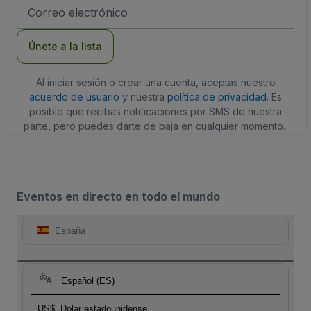
Dirección
de
correo
electrónico
Únete a la lista
Al iniciar sesión o crear una cuenta, aceptas nuestro
acuerdo de usuario
y nuestra
política de privacidad
. Es
posible que recibas notificaciones por SMS de nuestra
parte, pero puedes darte de baja en cualquier momento.
Eventos en directo en todo el mundo
España
Español (ES)
US$
Dolar estadounidense