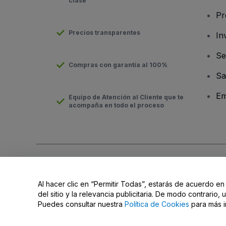
clase
Pr
Precios transparentes
In
Se
Compras con garantía al 100%
Sa
Em
Equipo de Atención al Cliente que te
acompaña en todo el proceso
Derechos reservados © viagogo Entertainment Inc 2026
Datos
El uso de este sitio web constituye la aceptación de los
Términ
Al hacer clic en “Permitir Todas”, estarás de acuerdo en
No compartir mi información personal ni tus opciones de priva
del sitio y la relevancia publicitaria. De modo contrario
Puedes consultar nuestra
Política de Cookies
para más i