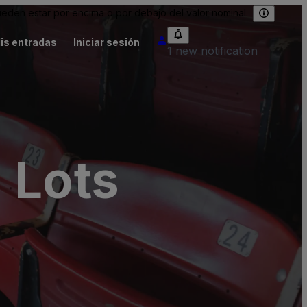
eden estar por encima o por debajo del valor nominal.
is entradas
Iniciar sesión
1 new notification
 Lots