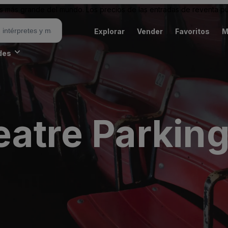
 más grande del mundo. Los precios de las entradas de reventa pu
Explorar
Vender
Favoritos
M
des
atre Parking