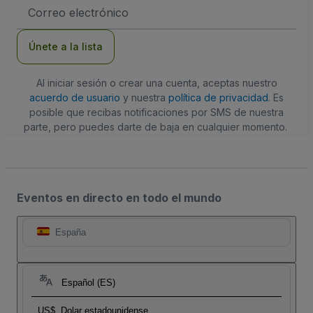
Dirección
de
correo
electrónico
Únete a la lista
Al iniciar sesión o crear una cuenta, aceptas nuestro
acuerdo de usuario
y nuestra
política de privacidad
. Es
posible que recibas notificaciones por SMS de nuestra
parte, pero puedes darte de baja en cualquier momento.
Eventos en directo en todo el mundo
España
Español (ES)
US$
Dolar estadounidense