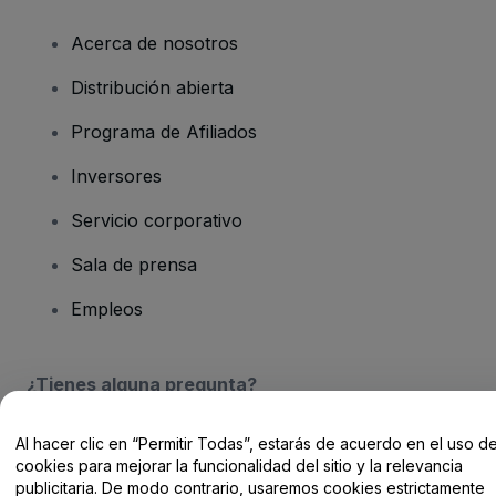
Acerca de nosotros
Distribución abierta
Programa de Afiliados
Inversores
Servicio corporativo
Sala de prensa
Empleos
¿Tienes alguna pregunta?
Centro de Ayuda / Contacto
Al hacer clic en “Permitir Todas”, estarás de acuerdo en el uso d
cookies para mejorar la funcionalidad del sitio y la relevancia
publicitaria. De modo contrario, usaremos cookies estrictamente