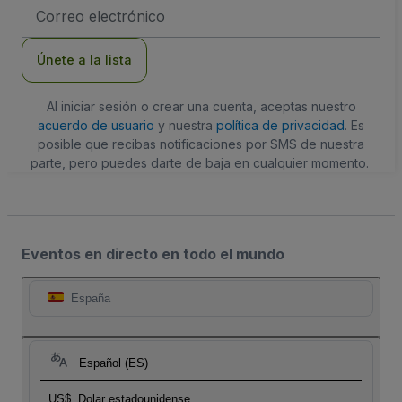
Dirección
de
correo
electrónico
Únete a la lista
Al iniciar sesión o crear una cuenta, aceptas nuestro
acuerdo de usuario
y nuestra
política de privacidad
. Es
posible que recibas notificaciones por SMS de nuestra
parte, pero puedes darte de baja en cualquier momento.
Eventos en directo en todo el mundo
España
Español (ES)
US$
Dolar estadounidense