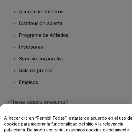
Acerca de nosotros
Distribución abierta
Programa de Afiliados
Inversores
Servicio corporativo
Sala de prensa
Empleos
¿Tienes alguna pregunta?
Centro de Ayuda / Contacto
Al hacer clic en “Permitir Todas”, estarás de acuerdo en el uso d
cookies para mejorar la funcionalidad del sitio y la relevancia
publicitaria. De modo contrario, usaremos cookies estrictamente