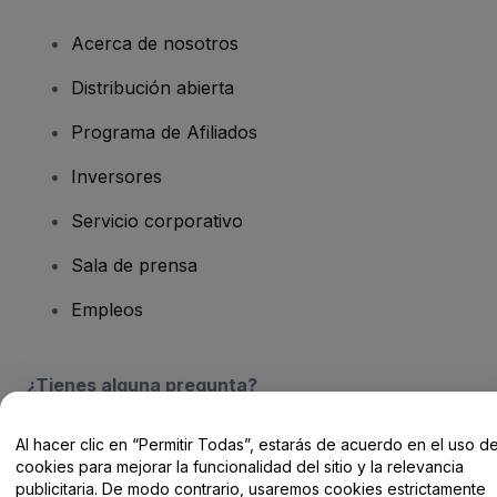
Acerca de nosotros
Distribución abierta
Programa de Afiliados
Inversores
Servicio corporativo
Sala de prensa
Empleos
¿Tienes alguna pregunta?
Centro de Ayuda / Contacto
Al hacer clic en “Permitir Todas”, estarás de acuerdo en el uso d
cookies para mejorar la funcionalidad del sitio y la relevancia
publicitaria. De modo contrario, usaremos cookies estrictamente