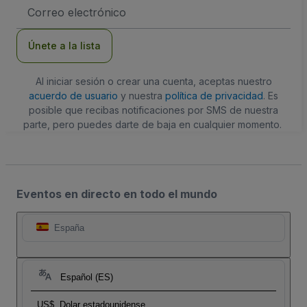
Dirección
de
correo
electrónico
Únete a la lista
Al iniciar sesión o crear una cuenta, aceptas nuestro
acuerdo de usuario
y nuestra
política de privacidad
. Es
posible que recibas notificaciones por SMS de nuestra
parte, pero puedes darte de baja en cualquier momento.
Eventos en directo en todo el mundo
España
Español (ES)
US$
Dolar estadounidense