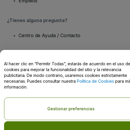
Empleos
¿Tienes alguna pregunta?
Centro de Ayuda / Contacto
Al hacer clic en “Permitir Todas”, estarás de acuerdo en el uso d
Derechos reservados © viagogo Entertainment Inc 2026
Datos de
cookies para mejorar la funcionalidad del sitio y la relevancia
la Empresa
publicitaria. De modo contrario, usaremos cookies estrictamente
El uso de este sitio web constituye la aceptación de los
Términos y
necesarias. Puedes consultar nuestra
Política de Cookies
para m
Condiciones
, de la
Política de Privacidad
, de la
Política de Cookies
información.
y de la
Política de Privacidad para Móviles
No compartir mi información personal ni tus opciones de
privacidad
Gestionar preferencias