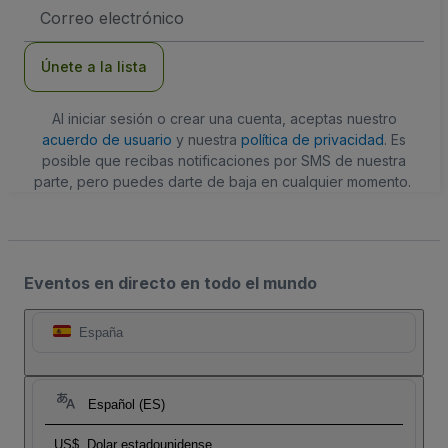
Dirección
de
correo
electrónico
Únete a la lista
Al iniciar sesión o crear una cuenta, aceptas nuestro
acuerdo de usuario
y nuestra
política de privacidad
. Es
posible que recibas notificaciones por SMS de nuestra
parte, pero puedes darte de baja en cualquier momento.
Eventos en directo en todo el mundo
España
Español (ES)
US$
Dolar estadounidense