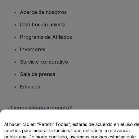
Acerca de nosotros
Distribución abierta
Programa de Afiliados
Inversores
Servicio corporativo
Sala de prensa
Empleos
¿Tienes alguna pregunta?
Centro de Ayuda / Contacto
Al hacer clic en “Permitir Todas”, estarás de acuerdo en el uso d
cookies para mejorar la funcionalidad del sitio y la relevancia
publicitaria. De modo contrario, usaremos cookies estrictamente