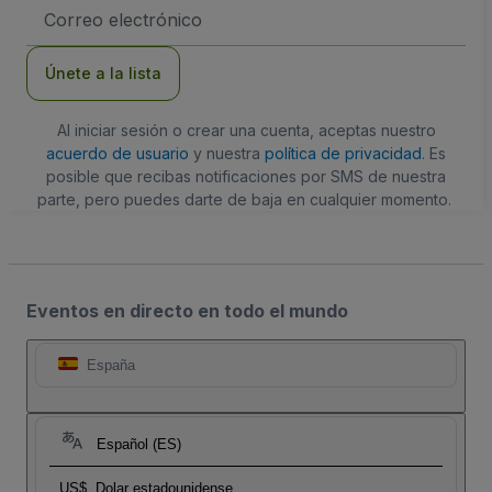
Dirección
de
correo
electrónico
Únete a la lista
Al iniciar sesión o crear una cuenta, aceptas nuestro
acuerdo de usuario
y nuestra
política de privacidad
. Es
posible que recibas notificaciones por SMS de nuestra
parte, pero puedes darte de baja en cualquier momento.
Eventos en directo en todo el mundo
España
Español (ES)
US$
Dolar estadounidense