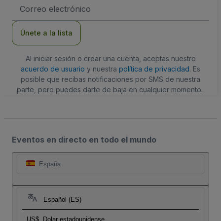
Dirección
de
correo
electrónico
Únete a la lista
Al iniciar sesión o crear una cuenta, aceptas nuestro
acuerdo de usuario
y nuestra
política de privacidad
. Es
posible que recibas notificaciones por SMS de nuestra
parte, pero puedes darte de baja en cualquier momento.
Eventos en directo en todo el mundo
España
Español (ES)
US$
Dolar estadounidense