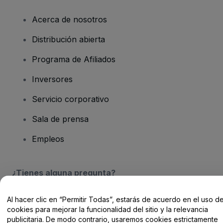
Acerca de nosotros
Distribución abierta
Programa de Afiliados
Inversores
Servicio corporativo
Sala de prensa
Empleos
¿Tienes alguna pregunta?
Centro de Ayuda / Contacto
Al hacer clic en “Permitir Todas”, estarás de acuerdo en el uso d
cookies para mejorar la funcionalidad del sitio y la relevancia
publicitaria. De modo contrario, usaremos cookies estrictamente