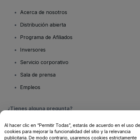
Acerca de nosotros
Distribución abierta
Programa de Afiliados
Inversores
Servicio corporativo
Sala de prensa
Empleos
¿Tienes alguna pregunta?
Centro de Ayuda / Contacto
Al hacer clic en “Permitir Todas”, estarás de acuerdo en el uso d
cookies para mejorar la funcionalidad del sitio y la relevancia
publicitaria. De modo contrario, usaremos cookies estrictamente