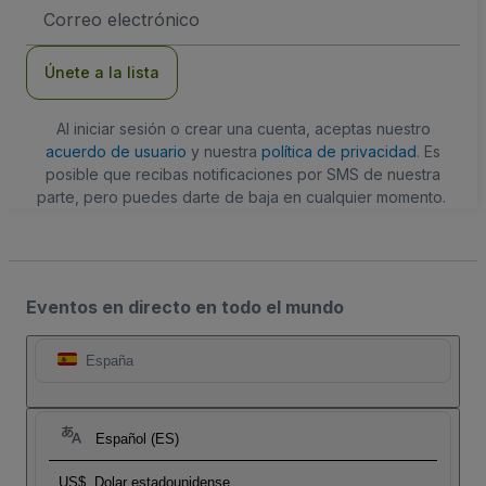
Dirección
de
correo
electrónico
Únete a la lista
Al iniciar sesión o crear una cuenta, aceptas nuestro
acuerdo de usuario
y nuestra
política de privacidad
. Es
posible que recibas notificaciones por SMS de nuestra
parte, pero puedes darte de baja en cualquier momento.
Eventos en directo en todo el mundo
España
Español (ES)
US$
Dolar estadounidense