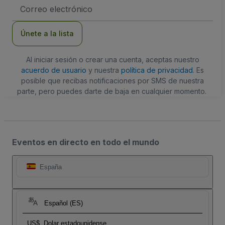
Dirección
de
correo
electrónico
Únete a la lista
Al iniciar sesión o crear una cuenta, aceptas nuestro
acuerdo de usuario
y nuestra
política de privacidad
. Es
posible que recibas notificaciones por SMS de nuestra
parte, pero puedes darte de baja en cualquier momento.
Eventos en directo en todo el mundo
España
Español (ES)
US$
Dolar estadounidense