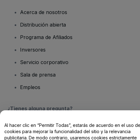
Acerca de nosotros
Distribución abierta
Programa de Afiliados
Inversores
Servicio corporativo
Sala de prensa
Empleos
¿Tienes alguna pregunta?
Centro de Ayuda / Contacto
Al hacer clic en “Permitir Todas”, estarás de acuerdo en el uso d
cookies para mejorar la funcionalidad del sitio y la relevancia
publicitaria. De modo contrario, usaremos cookies estrictamente