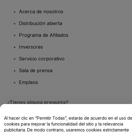
Acerca de nosotros
Distribución abierta
Programa de Afiliados
Inversores
Servicio corporativo
Sala de prensa
Empleos
¿Tienes alguna pregunta?
Centro de Ayuda / Contacto
Al hacer clic en “Permitir Todas”, estarás de acuerdo en el uso d
cookies para mejorar la funcionalidad del sitio y la relevancia
publicitaria. De modo contrario, usaremos cookies estrictamente