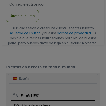
Dirección
de
correo
electrónico
Únete a la lista
Al iniciar sesión o crear una cuenta, aceptas nuestro
acuerdo de usuario
y nuestra
política de privacidad
. Es
posible que recibas notificaciones por SMS de nuestra
parte, pero puedes darte de baja en cualquier momento.
Eventos en directo en todo el mundo
España
Español (ES)
US$
Dolar estadounidense