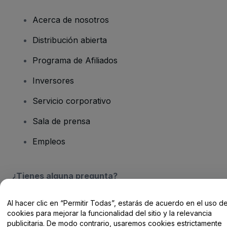
Acerca de nosotros
Distribución abierta
Programa de Afiliados
Inversores
Servicio corporativo
Sala de prensa
Empleos
¿Tienes alguna pregunta?
Centro de Ayuda / Contacto
Al hacer clic en “Permitir Todas”, estarás de acuerdo en el uso d
cookies para mejorar la funcionalidad del sitio y la relevancia
publicitaria. De modo contrario, usaremos cookies estrictamente