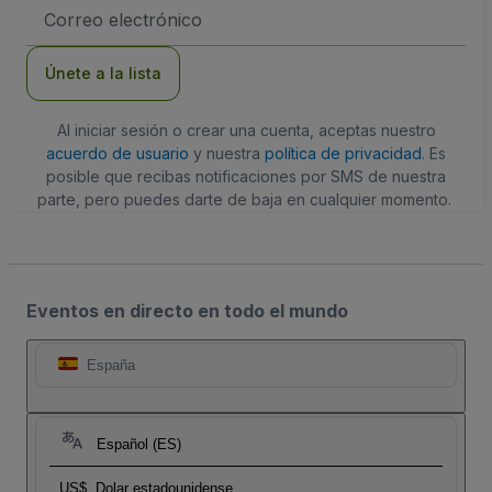
Dirección
de
correo
electrónico
Únete a la lista
Al iniciar sesión o crear una cuenta, aceptas nuestro
acuerdo de usuario
y nuestra
política de privacidad
. Es
posible que recibas notificaciones por SMS de nuestra
parte, pero puedes darte de baja en cualquier momento.
Eventos en directo en todo el mundo
España
Español (ES)
US$
Dolar estadounidense