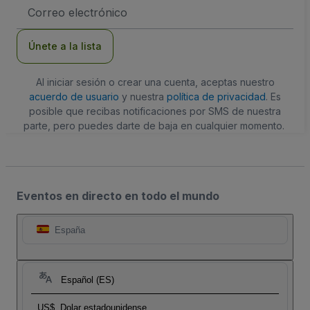
Dirección
de
correo
electrónico
Únete a la lista
Al iniciar sesión o crear una cuenta, aceptas nuestro
acuerdo de usuario
y nuestra
política de privacidad
. Es
posible que recibas notificaciones por SMS de nuestra
parte, pero puedes darte de baja en cualquier momento.
Eventos en directo en todo el mundo
España
Español (ES)
US$
Dolar estadounidense