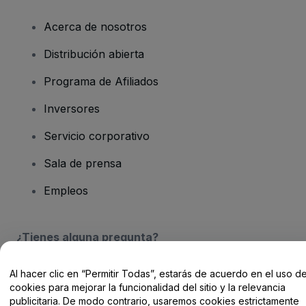
Acerca de nosotros
Distribución abierta
Programa de Afiliados
Inversores
Servicio corporativo
Sala de prensa
Empleos
¿Tienes alguna pregunta?
Centro de Ayuda / Contacto
Al hacer clic en “Permitir Todas”, estarás de acuerdo en el uso d
cookies para mejorar la funcionalidad del sitio y la relevancia
publicitaria. De modo contrario, usaremos cookies estrictamente