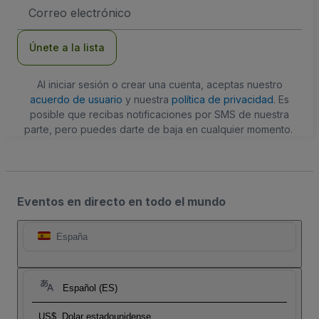
Dirección
de
correo
electrónico
Únete a la lista
Al iniciar sesión o crear una cuenta, aceptas nuestro
acuerdo de usuario
y nuestra
política de privacidad
. Es
posible que recibas notificaciones por SMS de nuestra
parte, pero puedes darte de baja en cualquier momento.
Eventos en directo en todo el mundo
España
Español (ES)
US$
Dolar estadounidense