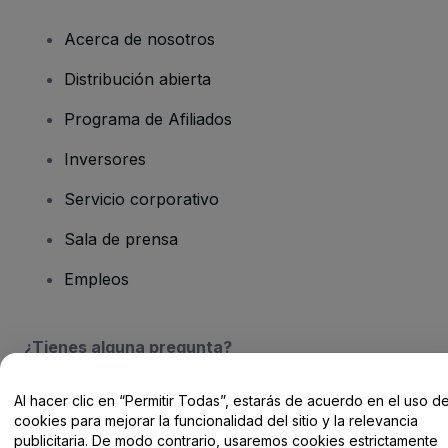
Acerca de nosotros
Distribución abierta
Programa de Afiliados
Inversores
Servicio corporativo
Sala de prensa
Empleos
¿Tienes alguna pregunta?
Centro de Ayuda / Contacto
Al hacer clic en “Permitir Todas”, estarás de acuerdo en el uso d
cookies para mejorar la funcionalidad del sitio y la relevancia
publicitaria. De modo contrario, usaremos cookies estrictamente