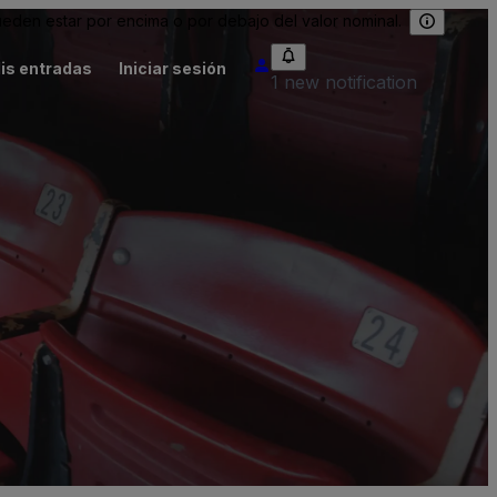
eden estar por encima o por debajo del valor nominal.
is entradas
Iniciar sesión
1 new notification