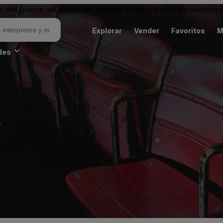
 más grande del mundo. Los precios de las entradas de reventa pu
Explorar
Vender
Favoritos
M
des
w