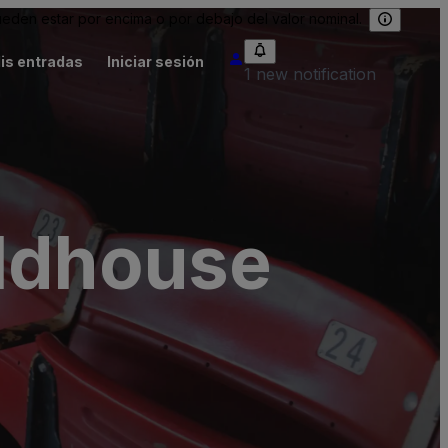
eden estar por encima o por debajo del valor nominal.
is entradas
Iniciar sesión
1 new notification
eldhouse