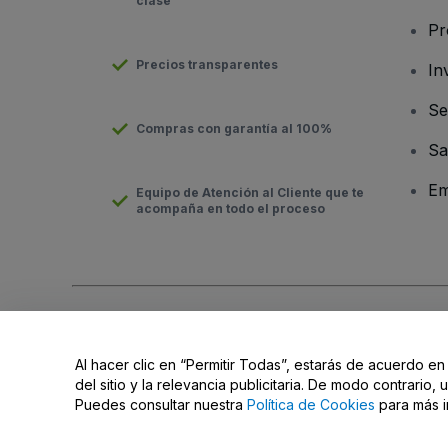
clase
Pr
Precios transparentes
In
Se
Compras con garantía al 100%
Sa
Em
Equipo de Atención al Cliente que te
acompaña en todo el proceso
Derechos reservados © viagogo Entertainment Inc 2026
Datos
El uso de este sitio web constituye la aceptación de los
Términ
Al hacer clic en “Permitir Todas”, estarás de acuerdo en
No compartir mi información personal ni tus opciones de priva
del sitio y la relevancia publicitaria. De modo contrario
Puedes consultar nuestra
Política de Cookies
para más i