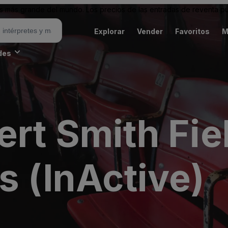
 más grande del mundo. Los precios de las entradas de reventa pu
Explorar
Vender
Favoritos
M
des
ert Smith Fi
s (InActive)