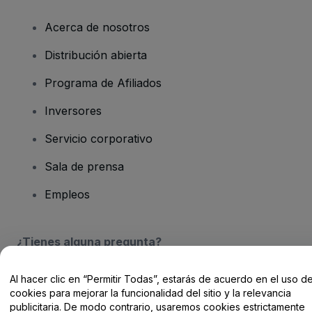
Acerca de nosotros
Distribución abierta
Programa de Afiliados
Inversores
Servicio corporativo
Sala de prensa
Empleos
¿Tienes alguna pregunta?
Centro de Ayuda / Contacto
Al hacer clic en “Permitir Todas”, estarás de acuerdo en el uso d
cookies para mejorar la funcionalidad del sitio y la relevancia
publicitaria. De modo contrario, usaremos cookies estrictamente