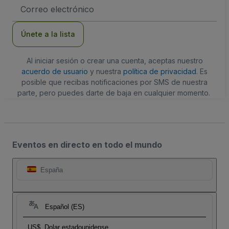
Dirección
de
correo
electrónico
Únete a la lista
Al iniciar sesión o crear una cuenta, aceptas nuestro
acuerdo de usuario
y nuestra
política de privacidad
. Es
posible que recibas notificaciones por SMS de nuestra
parte, pero puedes darte de baja en cualquier momento.
Eventos en directo en todo el mundo
España
Español (ES)
US$
Dolar estadounidense