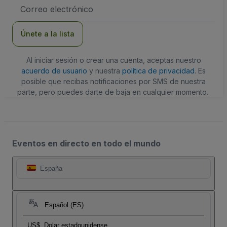
Dirección
de
correo
electrónico
Únete a la lista
Al iniciar sesión o crear una cuenta, aceptas nuestro
acuerdo de usuario
y nuestra
política de privacidad
. Es
posible que recibas notificaciones por SMS de nuestra
parte, pero puedes darte de baja en cualquier momento.
Eventos en directo en todo el mundo
España
Español (ES)
US$
Dolar estadounidense