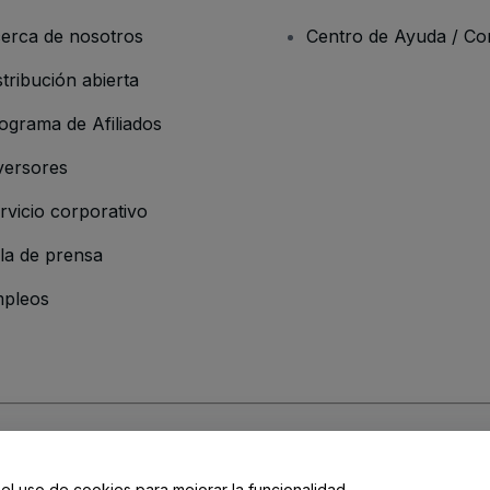
erca de nosotros
Centro de Ayuda / Co
stribución abierta
ograma de Afiliados
versores
rvicio corporativo
la de prensa
pleos
 de la Empresa
os y Condiciones
, de la
Política de Privacidad
, de la
Política de Cookies
y de
 el uso de cookies para mejorar la funcionalidad