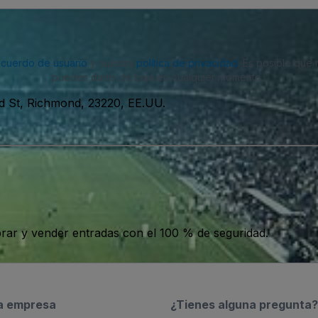
acuerdo de usuario
y nuestra
política de privacidad
. Es posible que
puedes darte de baja en cualquier momento.
d St, Richmond, 23220, EE.UU.
ar y vender entradas con el 100 % de seguridad.
a empresa
¿Tienes alguna pregunta?