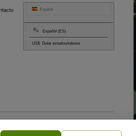
ntacto
España
Español (ES)
US$
Dolar estadounidense
 la
Política de Privacidad para Móviles