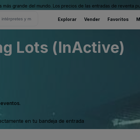
 más grande del mundo. Los precios de las entradas de reventa pu
Explorar
Vender
Favoritos
M
g Lots (InActive)
s eventos.
rectamente en tu bandeja de entrada