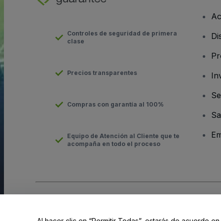
Ac
Controles de seguridad de primera
Di
clase
Pr
Precios transparentes
In
Se
Compras con garantía al 100%
Sa
Em
Equipo de Atención al Cliente que te
acompaña en todo el proceso
Derechos reservados © viagogo Entertainment Inc 2026
Datos
El uso de este sitio web constituye la aceptación de los
Términ
Al hacer clic en “Permitir Todas”, estarás de acuerdo en