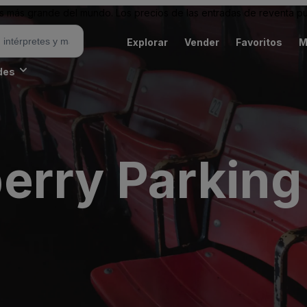
 más grande del mundo. Los precios de las entradas de reventa pu
Explorar
Vender
Favoritos
M
des
erry Parking