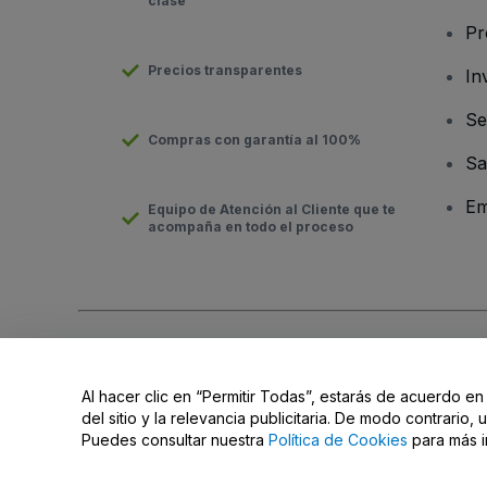
clase
Pr
Precios transparentes
In
Se
Compras con garantía al 100%
Sa
Em
Equipo de Atención al Cliente que te
acompaña en todo el proceso
Derechos reservados © viagogo Entertainment Inc 2026
Datos
El uso de este sitio web constituye la aceptación de los
Términ
Al hacer clic en “Permitir Todas”, estarás de acuerdo en
No compartir mi información personal ni tus opciones de priva
del sitio y la relevancia publicitaria. De modo contrario
Puedes consultar nuestra
Política de Cookies
para más i