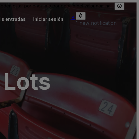
eden estar por encima o por debajo del valor nominal.
is entradas
Iniciar sesión
1 new notification
 Lots